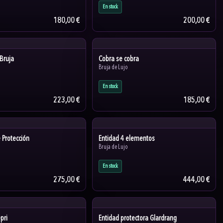
En stock
180,00 €
200,00 €
 Bruja
Cobra se cobra
Bruja de Lujo
En stock
223,00 €
185,00 €
e Protección
Entidad 4 elementos
Bruja de Lujo
En stock
275,00 €
444,00 €
pri
Entidad protectora Glardrang