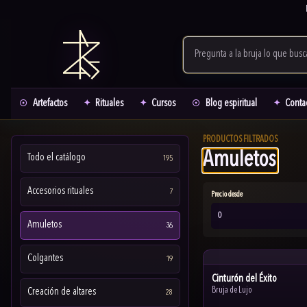
Artefactos
Rituales
Cursos
Blog espiritual
Conta
PRODUCTOS FILTRADOS
Amuletos
Todo el catálogo
195
Accesorios rituales
7
Precio desde
Amuletos
36
Colgantes
19
Cinturón del Éxito
Bruja de Lujo
Creación de altares
28