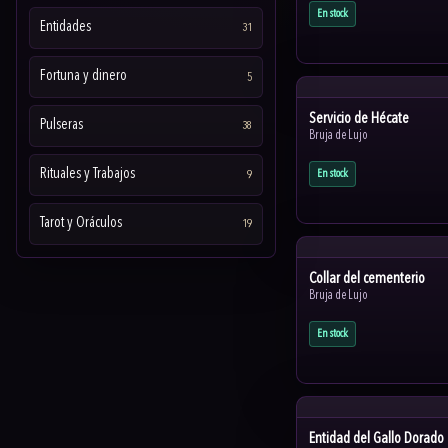
En stock
Entidades
31
Fortuna y dinero
5
Servicio de Hécate
Pulseras
38
Bruja de Lujo
Rituales y Trabajos
En stock
9
Tarot y Oráculos
19
Collar del cementerio
Bruja de Lujo
En stock
Entidad del Gallo Dorado