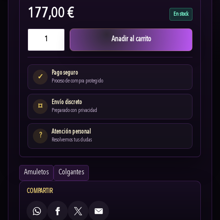
177,00 €
En stock
Anadir al carrito
Pago seguro
✓
Proceso de compra protegido
Envío discreto
⌑
Preparado con privacidad
Atención personal
?
Resolvemos tus dudas
Amuletos
Colgantes
COMPARTIR
WhatsApp
Facebook
X
Email