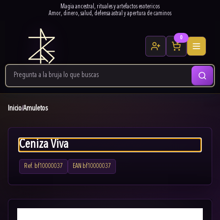
Magia ancestral, rituales y artefactos esotericos
Amor, dinero, salud, defensa astral y apertura de caminos
0
Inicio
Amuletos
/
Ceniza Viva
Ref.
bf10000037
EAN
bf10000037