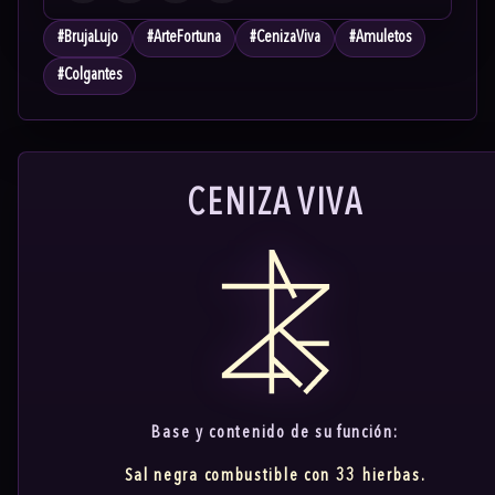
#
BrujaLujo
#
ArteFortuna
#
CenizaViva
#
Amuletos
#
Colgantes
CENIZA VIVA
Base y contenido de su
función:
Sal negra combustible con 33 hierbas.