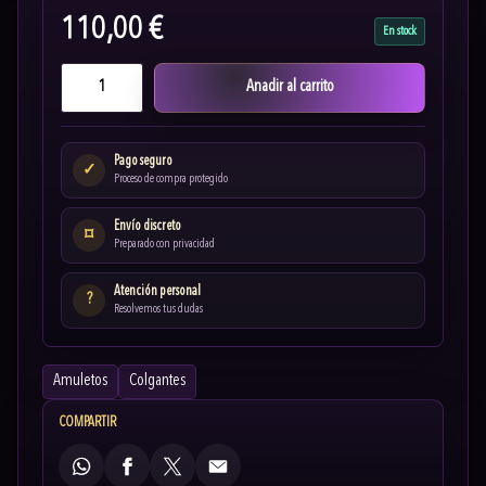
110,00 €
En stock
Anadir al carrito
Pago seguro
✓
Proceso de compra protegido
Envío discreto
⌑
Preparado con privacidad
Atención personal
?
Resolvemos tus dudas
Amuletos
Colgantes
COMPARTIR
WhatsApp
Facebook
X
Email