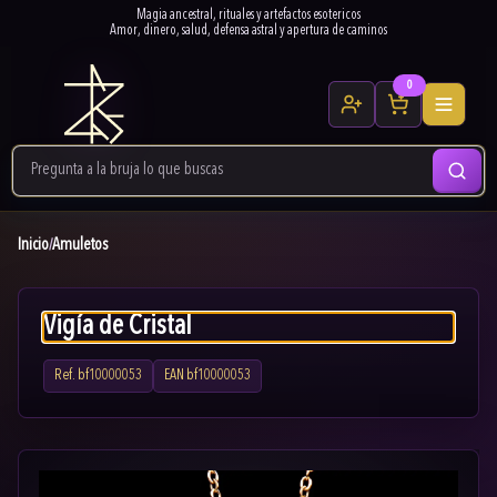
Magia ancestral, rituales y artefactos esotericos
Amor, dinero, salud, defensa astral y apertura de caminos
0
Inicio
Amuletos
/
Vigía de Cristal
Ref.
bf10000053
EAN
bf10000053