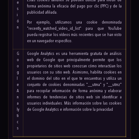
Estas cookies también se pueden utilizar para medir de
e
forma anónima la eficacia del pago por clic (PPC) y de la
s
publicidad afiliada.
i
ó
Por ejemplo, utilizamos una cookie denominada
n
"recently_watched_video_id_list" para que YouTube
pueda registrar los vídeos más recientes que se han visto
en un navegador específico.
G
Google Analytics es una herramienta gratuita de análisis
o
web de Google que principalmente permite que los
o
propietarios de sitios web conozcan cómo interactúan los
g
usuarios con su sitio web. Asimismo, habilita cookies en
l
el dominio del sitio en el que te encuentras y utiliza un
e
conjunto de cookies denominadas "__utma" y "__utmz"
A
para recopilar información de forma anónima y elaborar
n
informes de tendencias de sitios web sin identificar a
a
usuarios individuales. Más información sobr
e las cookies
ly
de Google Analytics e información sobre la privacidad
ti
c
s