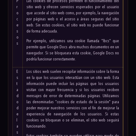
P
Las cookies de procesos permiten el funcionamiento del
r
sitio web y ofrecen servicios esperados por el usuario
o
que accede al sitio web como, por ejemplo, la navegación
c
por páginas web o el acceso a áreas seguras del sitio
e
web. Sin estas cookies, el sitio web no puede funcionar
s
de forma adecuada.
o
Por ejemplo, utilizamos una cookie llamada "lbcs" que
s
permite que Google Docs abra muchos documentos en un
navegador. Si se bloqueara esta cookie, Google Docs no
podría funcionar correctamente.
E
Los sitios web suelen recopilar información sobre la forma
s
en la que los usuarios interactúan con un sitio web. Esta
t
información puede incluir las páginas que los usuarios
a
visitan con mayor frecuencia y si los usuarios reciben
d
mensajes de error de determinadas páginas. Utilizamos
o
las denominadas "cookies de estado de la sesión" para
d
poder mejorar nuestros servicios con el fin de mejorar la
e
experiencia de navegación de los usuarios. Si estas
l
cookies se bloquean o se eliminan, el sitio web seguirá
a
funcionando.
s