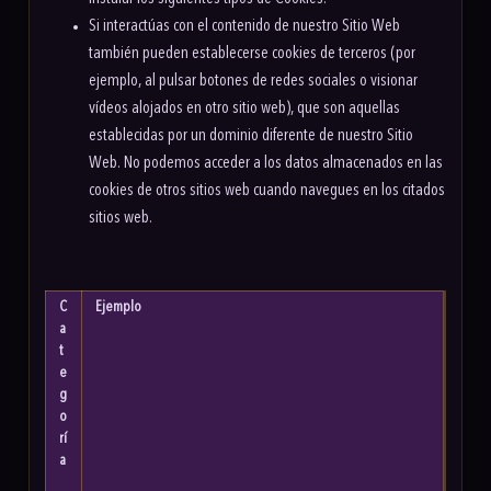
Si interactúas con el contenido de nuestro Sitio Web
también pueden establecerse cookies de terceros (por
ejemplo, al pulsar botones de redes sociales o visionar
vídeos alojados en otro sitio web), que son aquellas
establecidas por un dominio diferente de nuestro Sitio
Web. No podemos acceder a los datos almacenados en las
cookies de otros sitios web cuando navegues en los citados
sitios web.
C
Ejemplo
a
t
e
g
o
rí
a