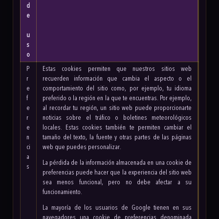
d
e
u
s
o
P
Estas cookies permiten que nuestros sitios web
r
recuerden información que cambia el aspecto o el
e
comportamiento del sitio como, por ejemplo, tu idioma
f
preferido o la región en la que te encuentras. Por ejemplo,
e
al recordar tu región, un sitio web puede proporcionarte
r
noticias sobre el tráfico o boletines meteorológicos
e
locales. Estas cookies también te permiten cambiar el
n
tamaño del texto, la fuente y otras partes de las páginas
ci
web que puedes personalizar.
a
La pérdida de la información almacenada en una cookie de
s
preferencias puede hacer que la experiencia del sitio web
sea menos funcional, pero no debe afectar a su
funcionamiento.
La mayoría de los usuarios de Google tienen en sus
navegadores una cookie de preferencias denominada