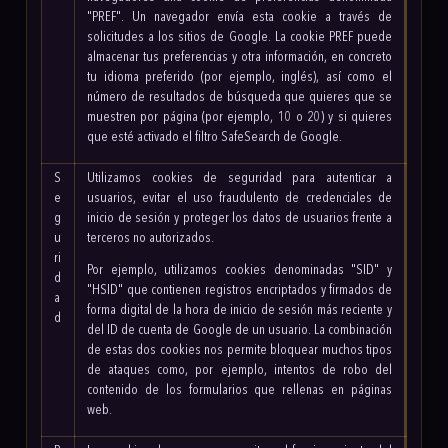
"PREF". Un navegador envía esta cookie a través de
solicitudes a los sitios de Google. La cookie PREF puede
almacenar tus preferencias y otra información, en concreto
tu idioma preferido (por ejemplo, inglés), así como el
número de resultados de búsqueda que quieres que se
muestren por página (por ejemplo, 10 o 20) y si quieres
que esté activado el filtro SafeSearch de Google.
S
Utilizamos cookies de seguridad para autenticar a
e
usuarios, evitar el uso fraudulento de credenciales de
g
inicio de sesión y proteger los datos de usuarios frente a
u
terceros no autorizados.
ri
Por ejemplo, utilizamos cookies denominadas "SID" y
d
"HSID" que contienen registros encriptados y firmados de
a
forma digital de la hora de inicio de sesión más reciente y
d
del ID de cuenta de Google de un usuario. La combinación
de estas dos cookies nos permite bloquear muchos tipos
de ataques como, por ejemplo, intentos de robo del
contenido de los formularios que rellenas en páginas
web.