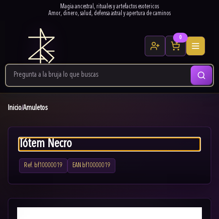
Magia ancestral, rituales y artefactos esotericos
Amor, dinero, salud, defensa astral y apertura de caminos
0
Inicio
Amuletos
/
Tótem Necro
Ref.
bf10000019
EAN
bf10000019