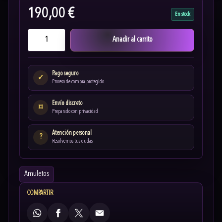
190,00 €
En stock
Anadir al carrito
Pago seguro
✓
Proceso de compra protegido
Envío discreto
⌑
Preparado con privacidad
Atención personal
?
Resolvemos tus dudas
Amuletos
COMPARTIR
WhatsApp
Facebook
X
Email