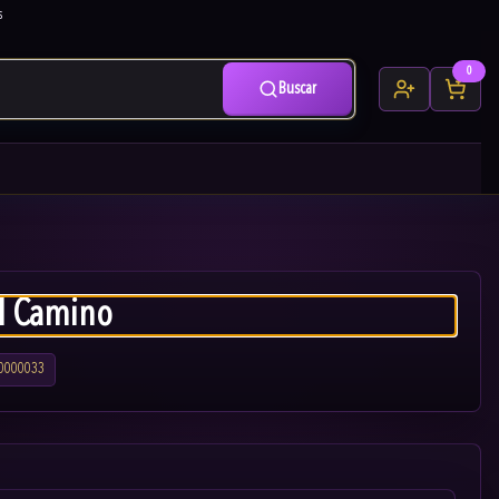
s
0
Buscar
l Camino
0000033