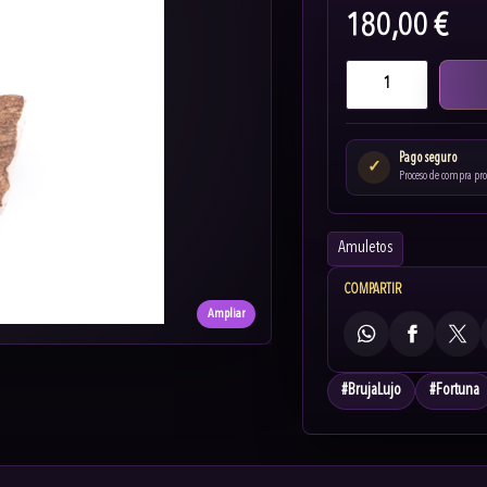
180,00 €
Pago seguro
✓
Proceso de compra pr
Amuletos
COMPARTIR
Ampliar
WhatsApp
Facebook
X
#
BrujaLujo
#
Fortuna