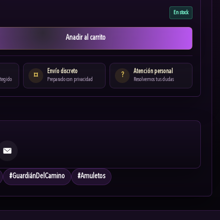
En stock
Anadir al carrito
Envío discreto
Atención personal
?
⌑
otegido
Preparado con privacidad
Resolvemos tus dudas
Email
#
GuardiánDelCamino
#
Amuletos