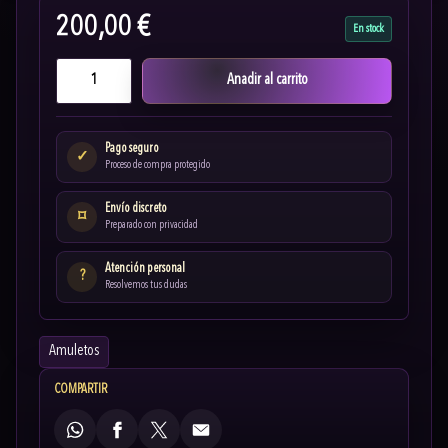
200,00 €
En stock
Anadir al carrito
Pago seguro
✓
Proceso de compra protegido
Envío discreto
⌑
Preparado con privacidad
Atención personal
?
Resolvemos tus dudas
Amuletos
COMPARTIR
WhatsApp
Facebook
X
Email