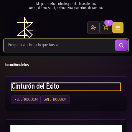
Magia ancestral, rituales y artefactos esotericos
Amor, dinero, salud, defensa astral y apertura de caminos
0
Inicio
Amuletos
/
Cinturón del Éxito
Ref.
bf10000034
EAN
bf10000034