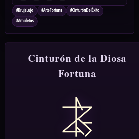
#
BrujaLujo
#
ArteFortuna
#
CinturónDelÉxito
#
Amuletos
Cinturón de la Diosa
Fortuna