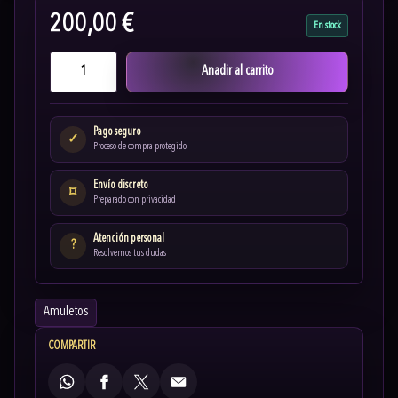
200,00 €
En stock
Anadir al carrito
Pago seguro
✓
Proceso de compra protegido
Envío discreto
⌑
Preparado con privacidad
Atención personal
?
Resolvemos tus dudas
Amuletos
COMPARTIR
WhatsApp
Facebook
X
Email