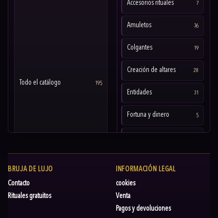
Accesorios rituales
7
Amuletos
36
Colgantes
19
Creación de altares
28
Todo el catálogo
195
Entidades
31
Fortuna y dinero
5
Pulseras
38
Rituales y Trabajos
9
BRUJA DE LUJO
INFORMACIÓN LEGAL
Tarot y Oráculos
19
Contacto
cookies
Rituales gratuitos
Venta
Pagos y devoluciones