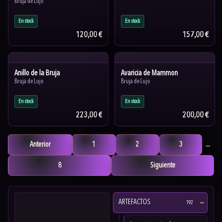
Bruja de Lujo
En stock
En stock
120,00 €
157,00 €
Anillo de la Bruja
Avaricia de Mammon
Bruja de Lujo
Bruja de Lujo
En stock
En stock
223,00 €
200,00 €
Anterior
1
2
3
...
8
Siguiente
ARTEFACTOS
192