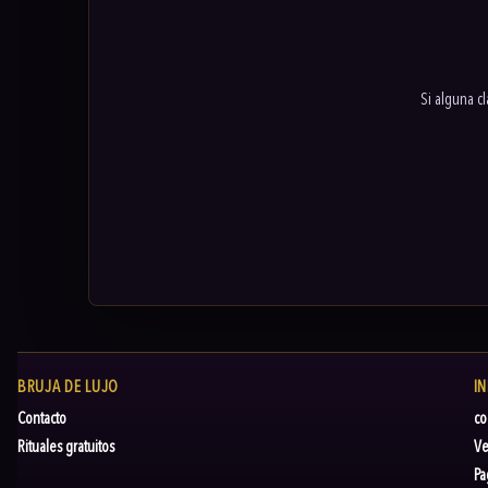
Si alguna c
BRUJA DE LUJO
I
Contacto
co
Rituales gratuitos
Ve
Pa