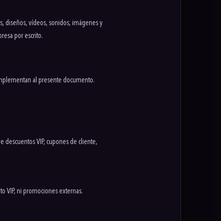
ías, diseños, vídeos, sonidos, imágenes y
resa por escrito.
mplementan al presente documento.
e descuentos VIP, cupones de cliente,
nto VIP, ni promociones externas.