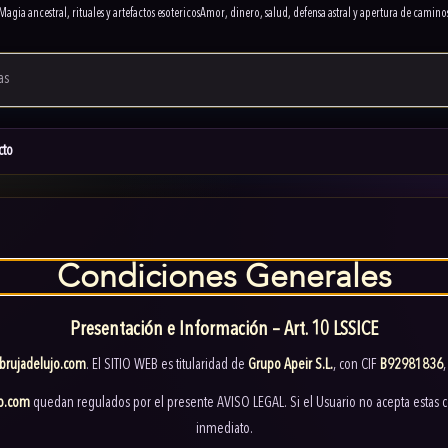
Magia ancestral, rituales y artefactos esotericos
Amor, dinero, salud, defensa astral y apertura de camino
cto
Condiciones Generales
Presentación e Información – Art. 10 LSSICE
brujadelujo.com
. El SITIO WEB es titularidad de
Grupo Apeir S.L.
, con CIF
B92981836
jo.com
quedan regulados por el presente AVISO LEGAL. Si el Usuario no acepta estas c
inmediato.