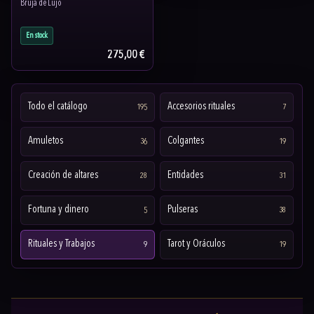
Bruja de Lujo
En stock
275,00 €
Todo el catálogo
Accesorios rituales
195
7
Amuletos
Colgantes
36
19
Creación de altares
Entidades
28
31
Fortuna y dinero
Pulseras
5
38
Rituales y Trabajos
Tarot y Oráculos
9
19