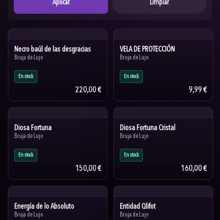
Aplicar
Limpiar
Necro baúl de las desgracias
VELA DE PROTECCIÓN
Bruja de Lujo
Bruja de Lujo
En stock
En stock
220,00 €
9,99 €
Diosa Fortuna
Diosa Fortuna Cristal
Bruja de Lujo
Bruja de Lujo
En stock
En stock
150,00 €
160,00 €
Energía de lo Absoluto
Entidad Qlifot
Bruja de Lujo
Bruja de Lujo