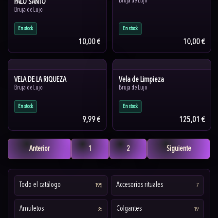
PALO SANTO
Bruja de Lujo
Bruja de Lujo
En stock
En stock
10,00 €
10,00 €
VELA DE LA RIQUEZA
Vela de Limpieza
Bruja de Lujo
Bruja de Lujo
En stock
En stock
9,99 €
125,01 €
Anterior
1
2
Siguiente
Todo el catálogo
Accesorios rituales
195
7
Amuletos
Colgantes
36
19