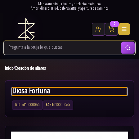
Magia ancestral, rituales y artefactos esotericos
Amor, dinero, salud, defensa astral y apertura de caminos
0
Inicio
Creación de altares
/
Diosa Fortuna
Ref.
bf10000065
EAN
bf10000065