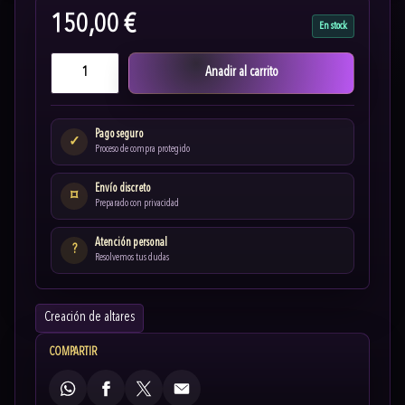
150,00 €
En stock
Anadir al carrito
Pago seguro
✓
Proceso de compra protegido
Envío discreto
⌑
Preparado con privacidad
Atención personal
?
Resolvemos tus dudas
Creación de altares
COMPARTIR
WhatsApp
Facebook
X
Email