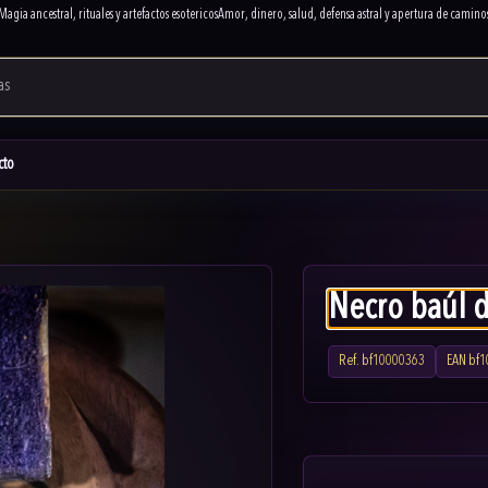
Magia ancestral, rituales y artefactos esotericos
Amor, dinero, salud, defensa astral y apertura de camino
cto
Necro baúl d
Ref.
bf10000363
EAN
bf1