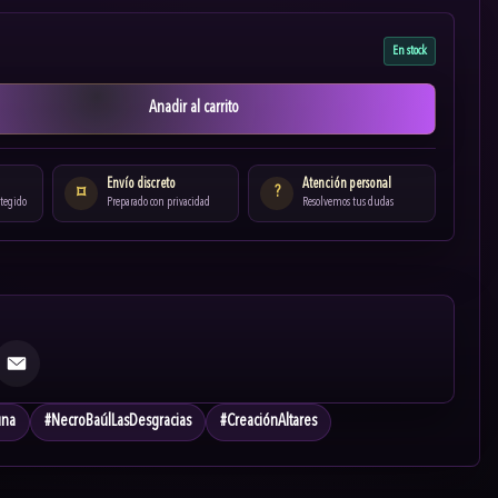
En stock
Anadir al carrito
Envío discreto
Atención personal
?
⌑
otegido
Preparado con privacidad
Resolvemos tus dudas
Email
una
#
NecroBaúlLasDesgracias
#
CreaciónAltares