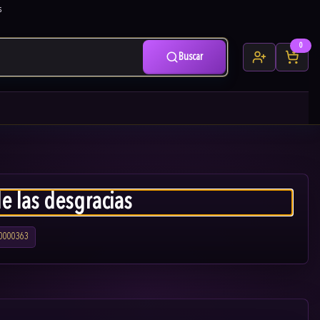
s
0
Buscar
e las desgracias
0000363