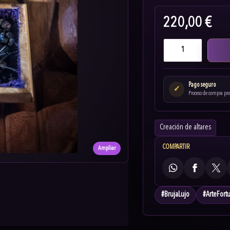
220,00 €
Pago seguro
✓
Proceso de compra pr
Creación de altares
COMPARTIR
Ampliar
WhatsApp
Facebook
X
#
BrujaLujo
#
ArteFort