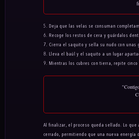
f
5. Deja que las velas se consuman completa
6. Recoge los restos de cera y guárdalos dent
7. Cierra el saquito y sella su nudo con unas 
8. Lleva el baúl y el saquito a un lugar apartad
9. Mientras los cubres con tierra, repite cinco
"Contigo
Co
Al finalizar, el proceso queda sellado. Lo qu
cerrado, permitiendo que una nueva energía de