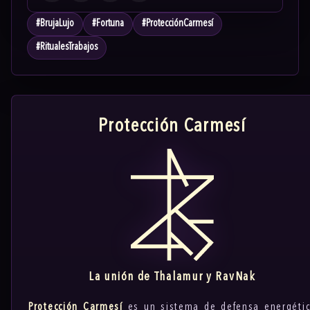
#
BrujaLujo
#
Fortuna
#
ProtecciónCarmesí
#
RitualesTrabajos
Protección Carmesí
La unión de Thalamur y RavNak
Protección Carmesí
es un sistema de defensa energéti