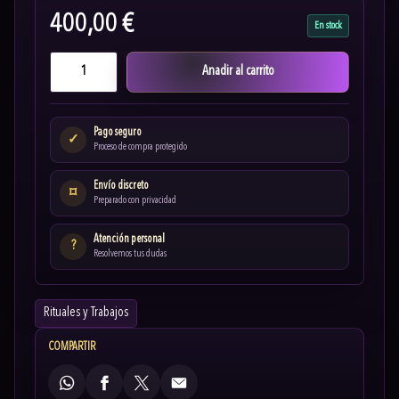
400,00 €
En stock
Anadir al carrito
Pago seguro
✓
Proceso de compra protegido
Envío discreto
⌑
Preparado con privacidad
Atención personal
?
Resolvemos tus dudas
Rituales y Trabajos
COMPARTIR
WhatsApp
Facebook
X
Email