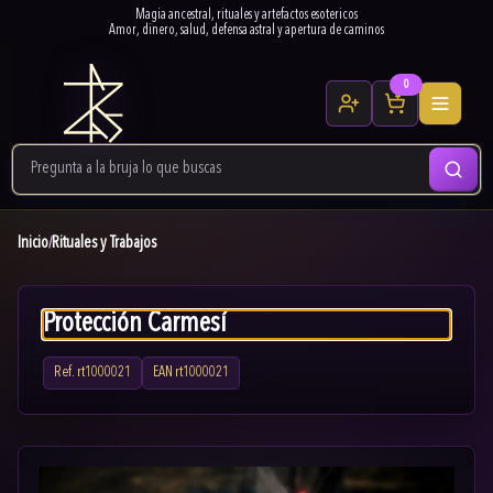
Magia ancestral, rituales y artefactos esotericos
Amor, dinero, salud, defensa astral y apertura de caminos
0
Inicio
Rituales y Trabajos
/
Protección Carmesí
Ref.
rt1000021
EAN
rt1000021