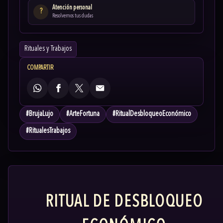
Atención personal
?
Resolvemos tus dudas
Rituales y Trabajos
COMPARTIR
WhatsApp
Facebook
X
Email
#
BrujaLujo
#
ArteFortuna
#
RitualDesbloqueoEconómico
#
RitualesTrabajos
RITUAL DE DESBLOQUEO