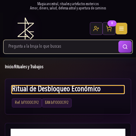
Magia ancestral, rituales y artefactos esotericos
Amor, dinero, salud, defensa astral y apertura de caminos
0
Inicio
Rituales y Trabajos
/
Ritual de Desbloqueo Económico
Ref.
bf10000392
EAN
bf10000392