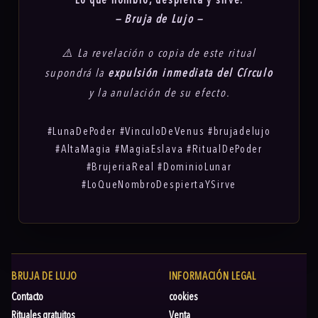
“Lo que nombro, despierta y sirve.”
— Bruja de Lujo —
⚠️ La revelación o copia de este ritual
supondrá la
expulsión inmediata del Círculo
y la anulación de su efecto.
#LunaDePoder #VinculoDeVenus #brujadelujo
#AltaMagia #MagiaEslava #RitualDePoder
#BrujeriaReal #DominioLunar
#LoQueNombroDespiertaYSirve
BRUJA DE LUJO
INFORMACIÓN LEGAL
Contacto
cookies
Rituales gratuitos
Venta