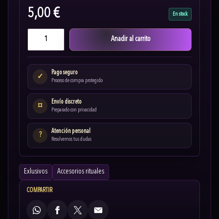
5,00 €
En stock
Anadir al carrito
Pago seguro
✓
Proceso de compra protegido
Envío discreto
⌑
Preparado con privacidad
Atención personal
?
Resolvemos tus dudas
Exlusivos
Accesorios rituales
COMPARTIR
WhatsApp
Facebook
X
Email