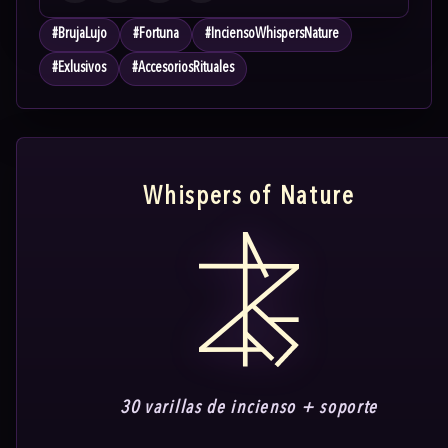
#
BrujaLujo
#
Fortuna
#
InciensoWhispersNature
#
Exlusivos
#
AccesoriosRituales
Whispers of Nature
30 varillas de incienso + soporte