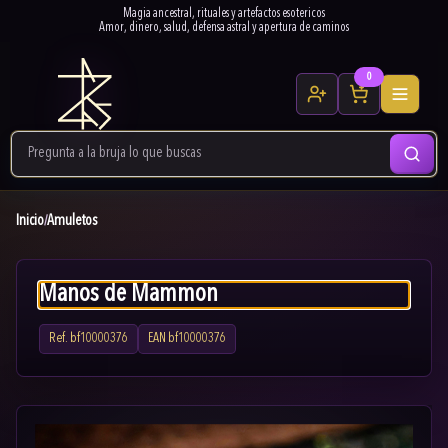
Magia ancestral, rituales y artefactos esotericos
Amor, dinero, salud, defensa astral y apertura de caminos
0
Inicio
Amuletos
/
Manos de Mammon
Ref.
bf10000376
EAN
bf10000376