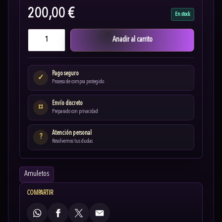
200,00 €
En stock
Anadir al carrito
Pago seguro
✓
Proceso de compra protegido
Envío discreto
⌑
Preparado con privacidad
Atención personal
?
Resolvemos tus dudas
Amuletos
COMPARTIR
WhatsApp
Facebook
X
Email