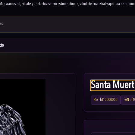
Magia ancestral, rituales y artefactos esotericos
Amor, dinero, salud, defensa astral y apertura de camino
cto
Santa Muert
Ref.
bf10000050
EAN
bf1