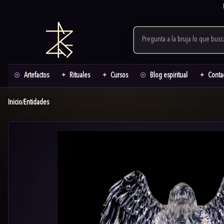
Artefactos
Rituales
Cursos
Blog espiritual
Conta
Inicio
Entidades
/