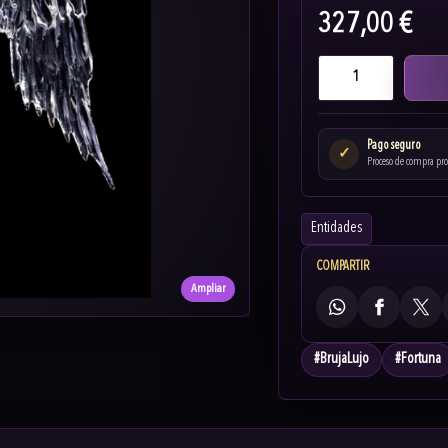
327,00 €
Pago seguro
✓
Proceso de compra pr
Entidades
COMPARTIR
Ampliar
WhatsApp
Facebook
X
#
BrujaLujo
#
Fortuna