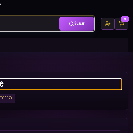
s
0
Buscar
e
0000050