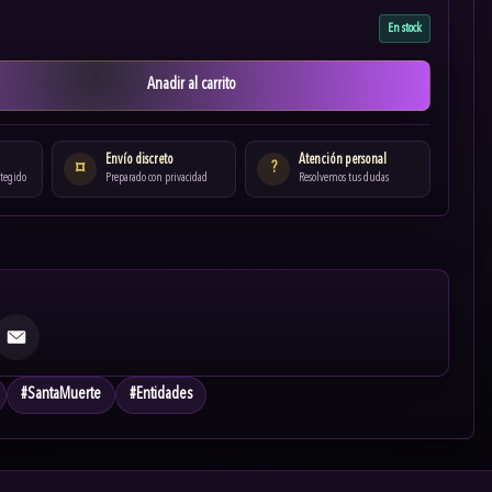
En stock
Anadir al carrito
Envío discreto
Atención personal
?
⌑
otegido
Preparado con privacidad
Resolvemos tus dudas
Email
#
SantaMuerte
#
Entidades