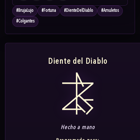
#
BrujaLujo
#
Fortuna
#
DienteDelDiablo
#
Amuletos
#
Colgantes
Diente del Diablo
Hecho a mano