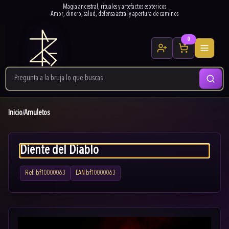
Magia ancestral, rituales y artefactos esotericos
Amor, dinero, salud, defensa astral y apertura de caminos
0
Inicio
Amuletos
/
Diente del Diablo
Ref.
bf10000063
EAN
bf10000063