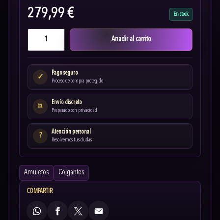
279,99 €
En stock
Anadir al carrito
Pago seguro
✓
Proceso de compra protegido
Envío discreto
⌑
Preparado con privacidad
Atención personal
?
Resolvemos tus dudas
Amuletos
Colgantes
COMPARTIR
WhatsApp
Facebook
X
Email