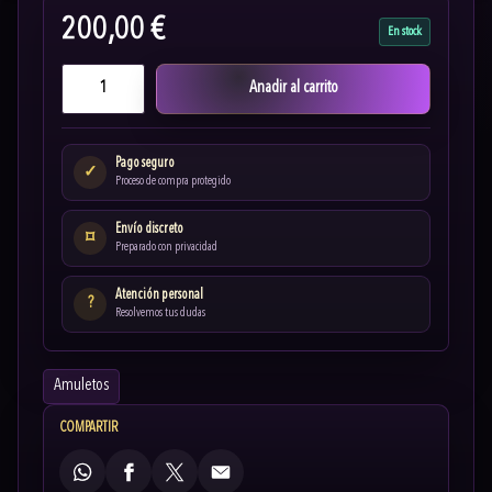
200,00 €
En stock
Anadir al carrito
Pago seguro
✓
Proceso de compra protegido
Envío discreto
⌑
Preparado con privacidad
Atención personal
?
Resolvemos tus dudas
Amuletos
COMPARTIR
WhatsApp
Facebook
X
Email